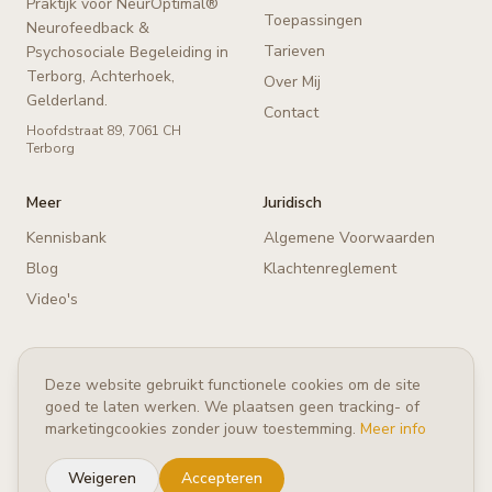
Praktijk voor NeurOptimal®
Toepassingen
Neurofeedback &
Tarieven
Psychosociale Begeleiding in
Terborg, Achterhoek,
Over Mij
Gelderland.
Contact
Hoofdstraat 89, 7061 CH
Terborg
Meer
Juridisch
Kennisbank
Algemene Voorwaarden
Blog
Klachtenreglement
Video's
Deze website gebruikt functionele cookies om de site
©
2026
Healthy Brains — Neurofeedback & Psychosociale
goed te laten werken. We plaatsen geen tracking- of
Begeleiding Terborg, Achterhoek, Gelderland. Alle rechten
marketingcookies zonder jouw toestemming.
Meer info
voorbehouden.
Lid van NVNF
Weigeren
Accepteren