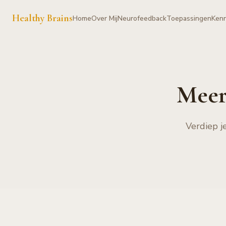
Healthy Brains
Home
Over Mij
Neurofeedback
Toepassingen
Kenn
Meer
Verdiep j