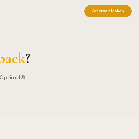
Afspraak Maken
back
?
urOptimal®